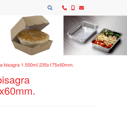
Siguie
a bisagra 1.500ml.235x175x60mm.
bisagra
5x60mm.