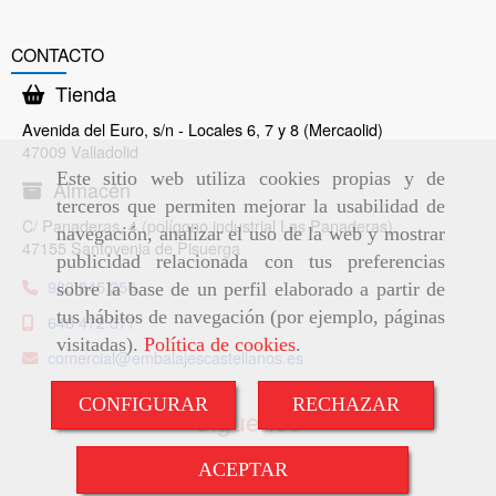
CONTACTO
Tienda
Avenida del Euro, s/n - Locales 6, 7 y 8 (Mercaolid)
47009 Valladolid
Este sitio web utiliza cookies propias y de
Almacén
terceros que permiten mejorar la usabilidad de
C/ Panaderas, 4 (polígono industrial Las Panaderas)
navegación, analizar el uso de la web y mostrar
47155 Santovenia de Pisuerga
publicidad relacionada con tus preferencias
983 845 256
sobre la base de un perfil elaborado a partir de
tus hábitos de navegación (por ejemplo, páginas
646 472 377
visitadas).
Política de cookies
.
comercial
embalajescastellanos.es
CONFIGURAR
RECHAZAR
Síguenos
ACEPTAR