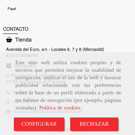
Papel
CONTACTO
Tienda
Avenida del Euro, s/n - Locales 6, 7 y 8 (Mercaolid)
47009 Valladolid
Este sitio web utiliza cookies propias y de
Almacén
terceros que permiten mejorar la usabilidad de
C/ Panaderas, 4 (polígono industrial Las Panaderas)
navegación, analizar el uso de la web y mostrar
47155 Santovenia de Pisuerga
publicidad relacionada con tus preferencias
983 845 256
sobre la base de un perfil elaborado a partir de
tus hábitos de navegación (por ejemplo, páginas
646 472 377
visitadas).
Política de cookies
.
comercial
embalajescastellanos.es
CONFIGURAR
RECHAZAR
Síguenos