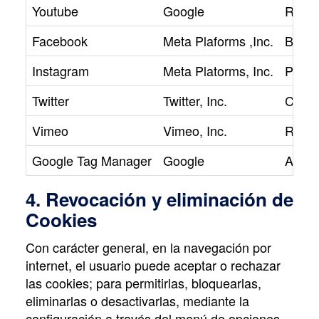
Youtube
Google
Repro
Facebook
Meta Plaforms ,Inc.
Botón
Instagram
Meta Platorms, Inc.
Perfi
Twitter
Twitter, Inc.
Compar
Vimeo
Vimeo, Inc.
Repro
Google Tag Manager
Google
Admin
4. Revocación y eliminación de
Cookies
Con carácter general, en la navegación por
internet, el usuario puede aceptar o rechazar
las cookies; para permitirlas, bloquearlas,
eliminarlas o desactivarlas, mediante la
configuración a través del menú de opciones