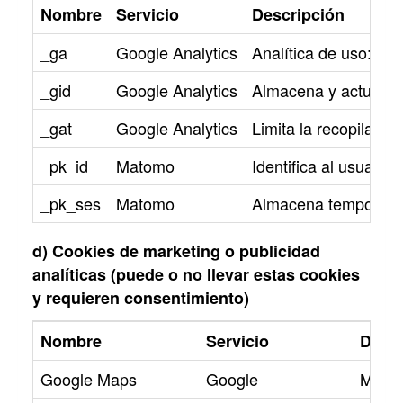
Nombre
Servicio
Descripción
_ga
Google Analytics
Analítica de uso: nº 
_gid
Google Analytics
Almacena y actualiza
_gat
Google Analytics
Limita la recopilación
_pk_id
Matomo
Identifica al usuario
_pk_ses
Matomo
Almacena temporalmen
d) Cookies de marketing o publicidad
analíticas (puede o no llevar estas cookies
y requieren consentimiento)
Nombre
Servicio
Descr
Google Maps
Google
Mostr