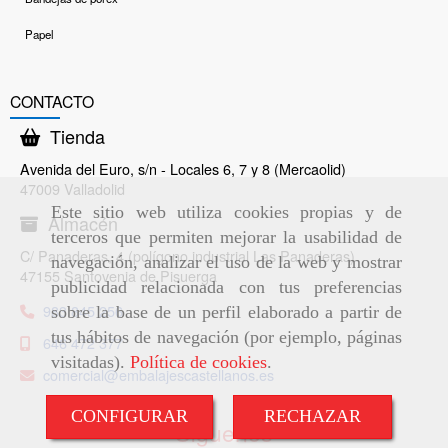
Papel
CONTACTO
Tienda
Avenida del Euro, s/n - Locales 6, 7 y 8 (Mercaolid)
47009 Valladolid
Este sitio web utiliza cookies propias y de
Almacén
terceros que permiten mejorar la usabilidad de
C/ Panaderas, 4 (polígono industrial Las Panaderas)
navegación, analizar el uso de la web y mostrar
47155 Santovenia de Pisuerga
publicidad relacionada con tus preferencias
983 845 256
sobre la base de un perfil elaborado a partir de
tus hábitos de navegación (por ejemplo, páginas
646 472 377
visitadas).
Política de cookies
.
comercial
embalajescastellanos.es
CONFIGURAR
RECHAZAR
Síguenos