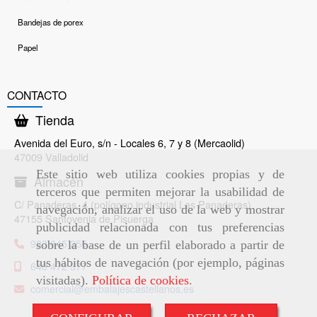
Bandejas de porex
Papel
CONTACTO
Tienda
Avenida del Euro, s/n - Locales 6, 7 y 8 (Mercaolid)
47009 Valladolid
Este sitio web utiliza cookies propias y de
Almacén
terceros que permiten mejorar la usabilidad de
C/ Panaderas, 4 (polígono industrial Las Panaderas)
navegación, analizar el uso de la web y mostrar
47155 Santovenia de Pisuerga
publicidad relacionada con tus preferencias
983 845 256
sobre la base de un perfil elaborado a partir de
tus hábitos de navegación (por ejemplo, páginas
646 472 377
visitadas).
Política de cookies
.
comercial
embalajescastellanos.es