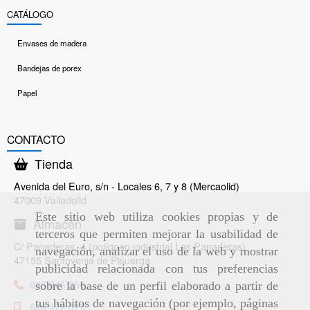
CATÁLOGO
Envases de madera
Bandejas de porex
Papel
CONTACTO
Tienda
Avenida del Euro, s/n - Locales 6, 7 y 8 (Mercaolid)
47009 Valladolid
Este sitio web utiliza cookies propias y de
Almacén
terceros que permiten mejorar la usabilidad de
C/ Panaderas, 4 (polígono industrial Las Panaderas)
navegación, analizar el uso de la web y mostrar
47155 Santovenia de Pisuerga
publicidad relacionada con tus preferencias
983 845 256
sobre la base de un perfil elaborado a partir de
tus hábitos de navegación (por ejemplo, páginas
646 472 377