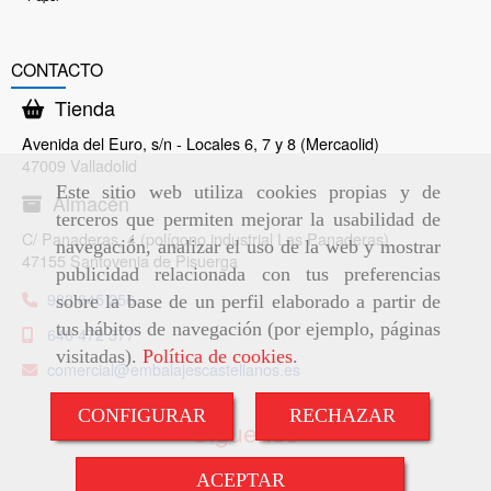
CONTACTO
Tienda
Avenida del Euro, s/n - Locales 6, 7 y 8 (Mercaolid)
47009 Valladolid
Este sitio web utiliza cookies propias y de
Almacén
terceros que permiten mejorar la usabilidad de
C/ Panaderas, 4 (polígono industrial Las Panaderas)
navegación, analizar el uso de la web y mostrar
47155 Santovenia de Pisuerga
publicidad relacionada con tus preferencias
983 845 256
sobre la base de un perfil elaborado a partir de
tus hábitos de navegación (por ejemplo, páginas
646 472 377
visitadas).
Política de cookies
.
comercial
embalajescastellanos.es
CONFIGURAR
RECHAZAR
Síguenos
ACEPTAR