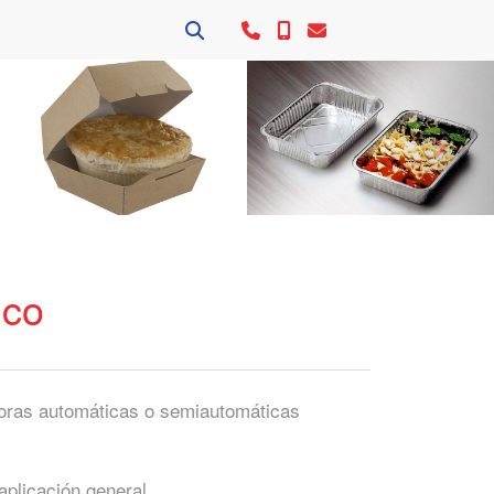
Siguie
ico
doras automáticas o semiautomáticas
aplicación general