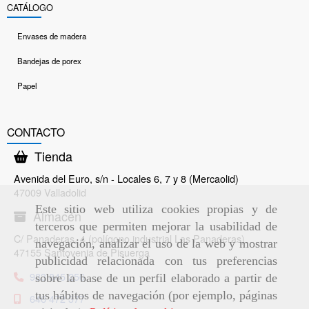
CATÁLOGO
Envases de madera
Bandejas de porex
Papel
CONTACTO
Tienda
Avenida del Euro, s/n - Locales 6, 7 y 8 (Mercaolid)
47009 Valladolid
Este sitio web utiliza cookies propias y de
Almacén
terceros que permiten mejorar la usabilidad de
C/ Panaderas, 4 (polígono industrial Las Panaderas)
navegación, analizar el uso de la web y mostrar
47155 Santovenia de Pisuerga
publicidad relacionada con tus preferencias
983 845 256
sobre la base de un perfil elaborado a partir de
tus hábitos de navegación (por ejemplo, páginas
646 472 377