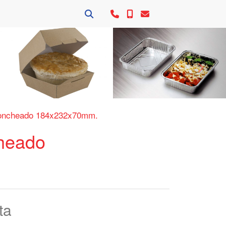
Siguie
Loncheado 184x232x70mm.
heado
ta