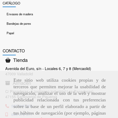
CATÁLOGO
Envases de madera
Bandejas de porex
Papel
CONTACTO
Tienda
Avenida del Euro, s/n - Locales 6, 7 y 8 (Mercaolid)
47009 Valladolid
Este sitio web utiliza cookies propias y de
Almacén
terceros que permiten mejorar la usabilidad de
C/ Panaderas, 4 (polígono industrial Las Panaderas)
navegación, analizar el uso de la web y mostrar
47155 Santovenia de Pisuerga
publicidad relacionada con tus preferencias
983 845 256
sobre la base de un perfil elaborado a partir de
tus hábitos de navegación (por ejemplo, páginas
646 472 377