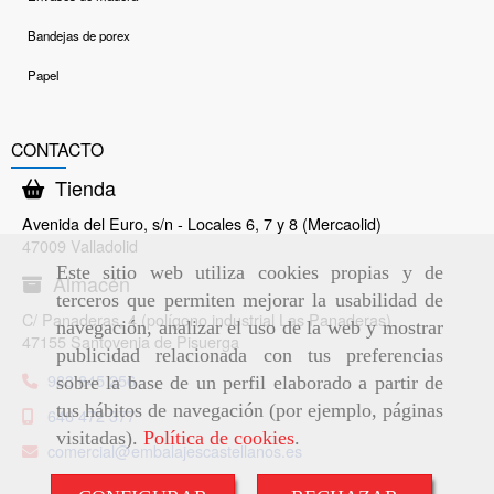
Bandejas de porex
Papel
CONTACTO
Tienda
Avenida del Euro, s/n - Locales 6, 7 y 8 (Mercaolid)
47009 Valladolid
Este sitio web utiliza cookies propias y de
Almacén
terceros que permiten mejorar la usabilidad de
C/ Panaderas, 4 (polígono industrial Las Panaderas)
navegación, analizar el uso de la web y mostrar
47155 Santovenia de Pisuerga
publicidad relacionada con tus preferencias
983 845 256
sobre la base de un perfil elaborado a partir de
tus hábitos de navegación (por ejemplo, páginas
646 472 377
visitadas).
Política de cookies
.
comercial
embalajescastellanos.es