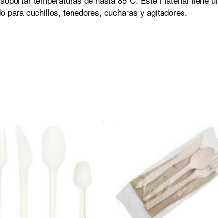
soportar temperaturas de hasta 85°C. Este material tiene 
ado para cuchillos, tenedores, cucharas y agitadores.