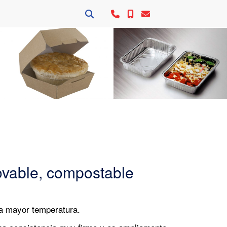
Siguie
novable, compostable
a mayor temperatura.