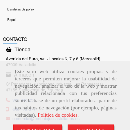
Bandejas de porex
Papel
CONTACTO
Tienda
Avenida del Euro, s/n - Locales 6, 7 y 8 (Mercaolid)
47009 Valladolid
Este sitio web utiliza cookies propias y de
Almacén
terceros que permiten mejorar la usabilidad de
C/ Panaderas, 4 (polígono industrial Las Panaderas)
navegación, analizar el uso de la web y mostrar
47155 Santovenia de Pisuerga
publicidad relacionada con tus preferencias
983 845 256
sobre la base de un perfil elaborado a partir de
tus hábitos de navegación (por ejemplo, páginas
646 472 377
visitadas).
Política de cookies
.
comercial
embalajescastellanos.es