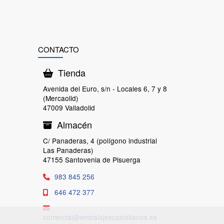
CONTACTO
Tienda
Avenida del Euro, s/n - Locales 6, 7 y 8
(Mercaolid)
47009 Valladolid
Almacén
C/ Panaderas, 4 (polígono industrial
Las Panaderas)
47155 Santovenia de Pisuerga
983 845 256
646 472 377
comercial
embalajescastellanos.es