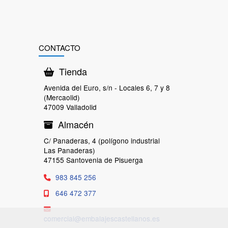
CONTACTO
Tienda
Avenida del Euro, s/n - Locales 6, 7 y 8
(Mercaolid)
47009 Valladolid
Almacén
C/ Panaderas, 4 (polígono industrial
Las Panaderas)
47155 Santovenia de Pisuerga
983 845 256
646 472 377
comercial
embalajescastellanos.es