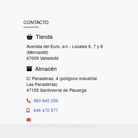
CONTACTO
Tienda
Avenida del Euro, s/n - Locales 6, 7 y 8
(Mercaolid)
47009 Valladolid
Almacén
C/ Panaderas, 4 (polígono industrial
Las Panaderas)
47155 Santovenia de Pisuerga
983 845 256
646 472 377
comercial
embalajescastellanos.es